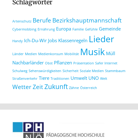
Schlagwörter
Berufe
Bezirkshauptmannschaft
Artenschutz
Europa
Gemeinde
Cybermobbing
Ernährung
Familie
Gefühle
Lieder
Ich-Du-Wir
Jobs
Klassenregeln
Handy
Musik
Müll
Länder
Medien
Medienkonsum
Mobilität
Nachbarländer
Pflanzen
Obst
Präsentation
Safer Internet
Schulweg
Sehenswürdigkeiten
Sicherheit
Soziale Medien
Stammbaum
Tiere
Umwelt
UNO
Straßenverkehr
Traditionen
Welt
Zukunft
Wetter
Zeit
Zähne
Österreich