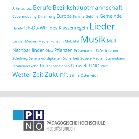
Berufe
Bezirkshauptmannschaft
Artenschutz
Europa
Gemeinde
Cybermobbing
Ernährung
Familie
Gefühle
Lieder
Ich-Du-Wir
Jobs
Klassenregeln
Handy
Musik
Müll
Länder
Medien
Medienkonsum
Mobilität
Nachbarländer
Pflanzen
Obst
Präsentation
Safer Internet
Schulweg
Sehenswürdigkeiten
Sicherheit
Soziale Medien
Stammbaum
Tiere
Umwelt
UNO
Straßenverkehr
Traditionen
Welt
Zukunft
Wetter
Zeit
Zähne
Österreich