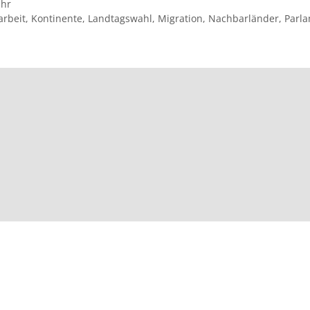
ahr
arbeit
,
Kontinente
,
Landtagswahl
,
Migration
,
Nachbarländer
,
Parl