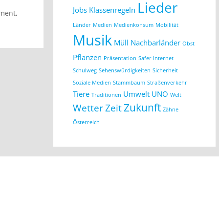
Lieder
Jobs
Klassenregeln
ament
,
Länder
Medien
Medienkonsum
Mobilität
Musik
Müll
Nachbarländer
Obst
Pflanzen
Präsentation
Safer Internet
Schulweg
Sehenswürdigkeiten
Sicherheit
Soziale Medien
Stammbaum
Straßenverkehr
Tiere
Umwelt
UNO
Traditionen
Welt
Zukunft
Wetter
Zeit
Zähne
Österreich