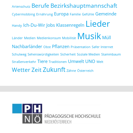
Berufe
Bezirkshauptmannschaft
Artenschutz
Europa
Gemeinde
Cybermobbing
Ernährung
Familie
Gefühle
Lieder
Ich-Du-Wir
Jobs
Klassenregeln
Handy
Musik
Müll
Länder
Medien
Medienkonsum
Mobilität
Nachbarländer
Pflanzen
Obst
Präsentation
Safer Internet
Schulweg
Sehenswürdigkeiten
Sicherheit
Soziale Medien
Stammbaum
Tiere
Umwelt
UNO
Straßenverkehr
Traditionen
Welt
Zukunft
Wetter
Zeit
Zähne
Österreich