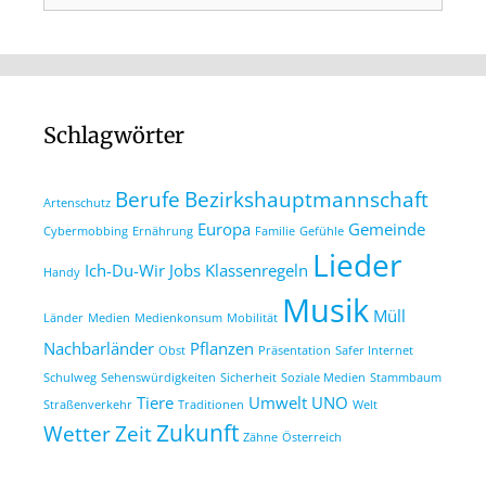
Schlagwörter
Berufe
Bezirkshauptmannschaft
Artenschutz
Europa
Gemeinde
Cybermobbing
Ernährung
Familie
Gefühle
Lieder
Ich-Du-Wir
Jobs
Klassenregeln
Handy
Musik
Müll
Länder
Medien
Medienkonsum
Mobilität
Nachbarländer
Pflanzen
Obst
Präsentation
Safer Internet
Schulweg
Sehenswürdigkeiten
Sicherheit
Soziale Medien
Stammbaum
Tiere
Umwelt
UNO
Straßenverkehr
Traditionen
Welt
Zukunft
Wetter
Zeit
Zähne
Österreich