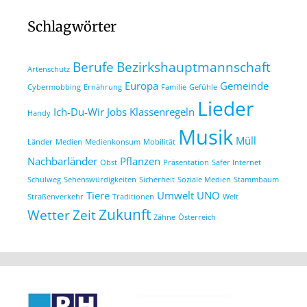
Schlagwörter
Berufe
Bezirkshauptmannschaft
Artenschutz
Europa
Gemeinde
Cybermobbing
Ernährung
Familie
Gefühle
Lieder
Ich-Du-Wir
Jobs
Klassenregeln
Handy
Musik
Müll
Länder
Medien
Medienkonsum
Mobilität
Nachbarländer
Pflanzen
Obst
Präsentation
Safer Internet
Schulweg
Sehenswürdigkeiten
Sicherheit
Soziale Medien
Stammbaum
Tiere
Umwelt
UNO
Straßenverkehr
Traditionen
Welt
Zukunft
Wetter
Zeit
Zähne
Österreich