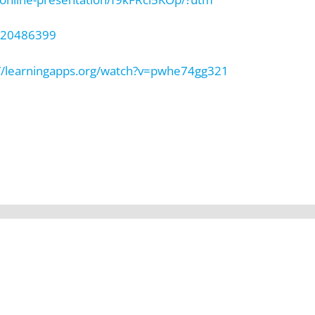
g/20486399
://learningapps.org/watch?v=pwhe74gg321